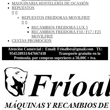
MAQUINARIA HOSTELERÍA DE OCASIÓN
REPUESTOS


REPUESTOS FREIDORAS MOVILFRIT


RECAMBIOS FREIDORA LUX 5
RECAMBIOS FREIDORA F10 / F17 / F25
MOVILFRIT
CESTAS PROMOCION
Atención Comercial : Email: Frioalbes@gmail.com Tf.:
954528931/647667438
Transporte gratuito en la
Península, por compras superiores a 50,00€ + iva.