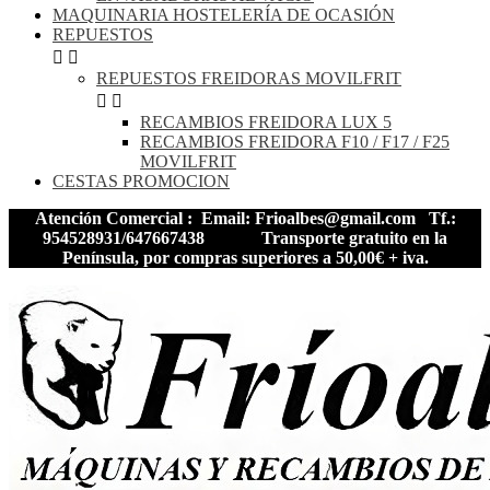
MAQUINARIA HOSTELERÍA DE OCASIÓN
REPUESTOS


REPUESTOS FREIDORAS MOVILFRIT


RECAMBIOS FREIDORA LUX 5
RECAMBIOS FREIDORA F10 / F17 / F25
MOVILFRIT
CESTAS PROMOCION
Atención Comercial : Email: Frioalbes@gmail.com Tf.:
954528931/647667438
Transporte gratuito en la
Península, por compras superiores a 50,00€ + iva.