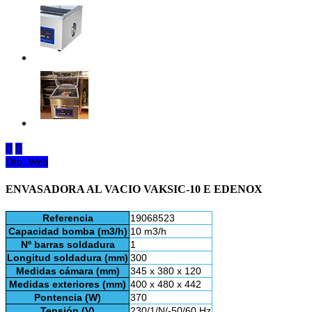


Dto. Web
ENVASADORA AL VACIO VAKSIC-10 E EDENOX
Referencia
19068523
Capacidad bomba (m3/h)
10 m3/h
Nº barras soldadura
1
Longitud soldadura (mm)
300
Medidas cámara (mm)
345 x 380 x 120
Medidas exteriores (mm)
400 x 480 x 442
Pontencia (W)
370
Tensión (V)
230/1/N/-50/60 Hz